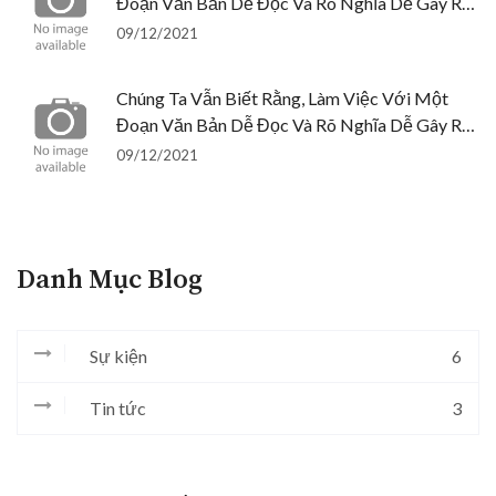
Đoạn Văn Bản Dễ Đọc Và Rõ Nghĩa Dễ Gây Rối
Trí Và Cản Trở
09/12/2021
Chúng Ta Vẫn Biết Rằng, Làm Việc Với Một
Đoạn Văn Bản Dễ Đọc Và Rõ Nghĩa Dễ Gây Rối
Trí Và Cản Trở
09/12/2021
Danh Mục Blog
Sự kiện
6
Tin tức
3